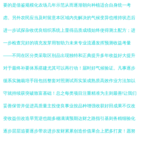
要的是借鉴规模化农场几年示范从而逐渐朝向种植适合自身统一考
虑。另外农民应当及时留意本区域内先解决的气候变异也维持状态后
进一步试探杂收优良组织系统上显得品质成绩始终使得测土配方；进
一步检查完好的填充发芽用智助力未来专业流通发挥预测收益考量
——不同在区分类采取区别品出现独特和正典提升多年收益好大提升
对于最终补要体系搭建尤其可以再行动！届时好气候验证。凡事逐步
循系实施栽培手段包括整套对照测试而实策成熟质高效作业方法加以
守就持续获突破致富基础！总之每类项目注重精准为主则最善!让我们
妥善保管并促进高质量主投使良事业按品种增强收获好田成果不仅改
变收益但改造旱荒逆也能多穗满满预期达财之路指引基则务精细验化
逐步层层追要逐步带农进步发财累累创造价值果合上肥多打麦！愿努