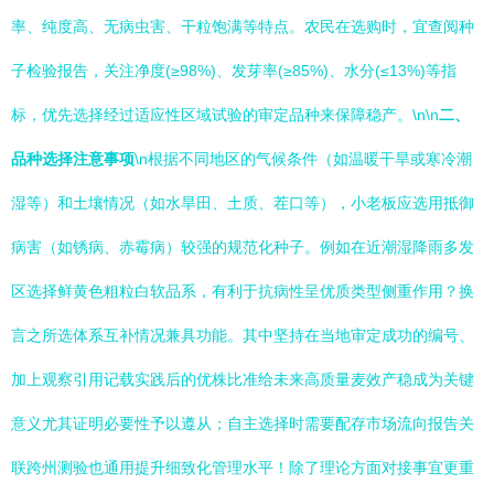
率、纯度高、无病虫害、干粒饱满等特点。农民在选购时，宜查阅种
子检验报告，关注净度(≥98%)、发芽率(≥85%)、水分(≤13%)等指
标，优先选择经过适应性区域试验的审定品种来保障稳产。\n\n
二、
品种选择注意事项
\n根据不同地区的气候条件（如温暖干旱或寒冷潮
湿等）和土壤情况（如水旱田、土质、茬口等），小老板应选用抵御
病害（如锈病、赤霉病）较强的规范化种子。例如在近潮湿降雨多发
区选择鲜黄色粗粒白软品系，有利于抗病性呈优质类型侧重作用？换
言之所选体系互补情况兼具功能。其中坚持在当地审定成功的编号、
加上观察引用记载实践后的优株比准给未来高质量麦效产稳成为关键
意义尤其证明必要性予以遵从；自主选择时需要配存市场流向报告关
联跨州测验也通用提升细致化管理水平！除了理论方面对接事宜更重