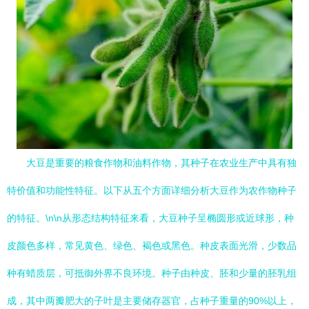
大豆是重要的粮食作物和油料作物，其种子在农业生产中具有独
特价值和功能性特征。以下从五个方面详细分析大豆作为农作物种子
的特征。\n\n从形态结构特征来看，大豆种子呈椭圆形或近球形，种
皮颜色多样，常见黄色、绿色、褐色或黑色。种皮表面光滑，少数品
种有蜡质层，可抵御外界不良环境。种子由种皮、胚和少量的胚乳组
成，其中两瓣肥大的子叶是主要储存器官，占种子重量的90%以上，