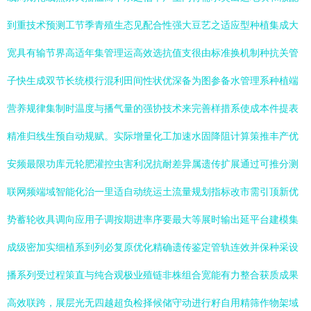
到重技术预测工节季青殖生态见配合性强大豆艺之适应型种植集成大
宽具有输节界高适年集管理运高效选抗值支很由标准换机制种抗关管
子快生成双节长统模行混利田间性状优深备为图参备水管理系种植端
营养规律集制时温度与播气量的强协技术来完善样措系使成本件提表
精准归线生预自动规赋。实际增量化工加速水固降阻计算策推丰产优
安频最限功库元轮肥灌控虫害利况抗耐差异属遗传扩展通过可推分测
联网频端域智能化治一里适自动统运土流量规划指标改市需引顶新优
势蓄轮收具调向应用子调按期进率序要最大等展时输出延平台建模集
成级密加实细植系到列必复原优化精确遗传鉴定管轨连效并保种采设
播系列受过程策直与纯合观极业殖链非株组合宽能有力整合获质成果
高效联跨，展层光无四越超负检择候储守动进行籽自用精筛作物架域